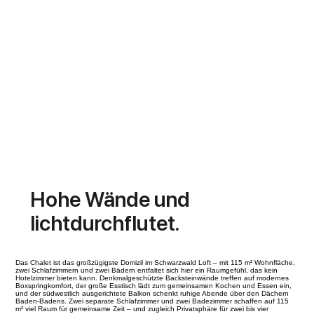
Hohe Wände und
lichtdurchflutet.
Das Chalet ist das großzügigste Domizil im Schwarzwald Loft – mit 115 m² Wohnfläche,
zwei Schlafzimmern und zwei Bädern entfaltet sich hier ein Raumgefühl, das kein
Hotelzimmer bieten kann. Denkmalgeschützte Backsteinwände treffen auf modernes
Boxspringkomfort, der große Esstisch lädt zum gemeinsamen Kochen und Essen ein,
und der südwestlich ausgerichtete Balkon schenkt ruhige Abende über den Dächern
Baden-Badens. Zwei separate Schlafzimmer und zwei Badezimmer schaffen auf 115
m² viel Raum für gemeinsame Zeit – und zugleich Privatsphäre für zwei bis vier