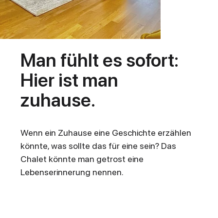
Man fühlt es sofort:
Hier ist man
Das große Wohnzimmer
zuhause.
mit Ess- und Loungebereich sowie Smart-TV
Wenn ein Zuhause eine Geschichte erzählen
könnte, was sollte das für eine sein? Das
Chalet könnte man getrost eine
Lebenserinnerung nennen.