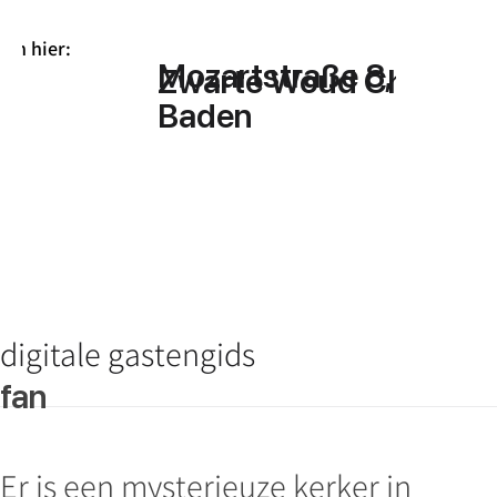
ich hier:
Mozartstraße 8, Baden
Zwarte Woud Chalet
Baden
digitale gastengids
fan
Er is een mysterieuze kerker in