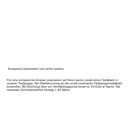
Entspannt ankommen und sicher parken
Für eine entspannte Anreise reservieren wir Ihnen gerne vorab einen Stellplatz in
unserer Tiefgarage. Bei Direktbuchung ist der vorab reservierte Tiefgaragenstellplatz
kostenfrei. Bei Buchung über ein Vermittlungsportal kostet er 10 Euro je Nacht. Die
maximale Durchfahrtshöhe beträgt 1,95 Meter.